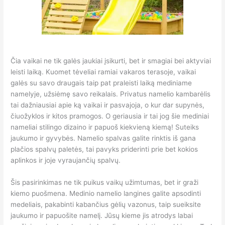
Čia vaikai ne tik galės jaukiai įsikurti, bet ir smagiai bei aktyviai
leisti laiką. Kuomet tėveliai ramiai vakaros terasoje, vaikai
galės su savo draugais taip pat praleisti laiką mediniame
namelyje, užsiėmę savo reikalais. Privatus namelio kambarėlis
tai dažniausiai apie ką vaikai ir pasvajoja, o kur dar supynės,
čiuožyklos ir kitos pramogos. O geriausia ir tai jog šie mediniai
nameliai stilingo dizaino ir papuoš kiekvieną kiemą! Suteiks
jaukumo ir gyvybės. Namelio spalvas galite rinktis iš gana
plačios spalvų paletės, tai pavyks priderinti prie bet kokios
aplinkos ir joje vyraujančių spalvų.
Šis pasirinkimas ne tik puikus vaikų užimtumas, bet ir graži
kiemo puošmena. Medinio namelio langines galite apsodinti
medeliais, pakabinti kabančius gėlių vazonus, taip sueiksite
jaukumo ir papuošite namelį. Jūsų kieme jis atrodys labai