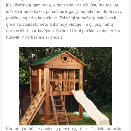
jūsų išsirinktą gamintoją, o dar geriau galbūt jūsų draugai jau
ieškojo ir pirko kažką panašaus ir gali jums rekomenduoti savo
pasirinkimą arba kaip tik ne. Tai vėlgi sumažintų paieškas ir
greičiau atsirastumėte tinkamoje vietoje. Taigi jūsų namų
darbas ištirti pardavėjus ir išsirinkti tikrai patikimą taip neteks
nusivilti ir darbas eis sklandžiai.
Kuomet jau būsite pasirinkę gamintoją, teliks išsirinkti nameliai