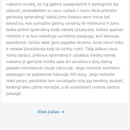
vaikams modelį, tai irgi galima supaprastinti ir palengvinti šią
užduoti, pasikalbėkite su savo vaikais ir kartu tikrai priimsite
geriausią sprendimą! Vaikai jums išsakys savo norus bei
lūkesčius, kas sumažins galimų variantų iki minimumo ir jums
beliks priimti sprendimą kada namelį užsakysite, kokias spalvas
rinksitės ir ar bus reikalinga surinkimo paslauga, kuri kainuoja
papildomai, tačiau labai gera pagalba tėvams, kurie neruri laiko
ir nelabai įsivaizduoja kaip tai turėtų vykti. Taigi atlikus visus
namų darbus, priėmus sprendimą ir užsakius medinį namelį
vaikams jo gamyba trunka apie dvi savaites ir jūsų kiemą
pasieks nemokamai visoje Lietuvoje. Jeigu norėsite surinkimo
paslaugos tai papildomai kainuoja 100 eurų. Jeigu ketinate
rinkti patys, paskirkite tam savaitgalio rytą jog nereiktų skubėti,
kadangi laiko užima nemažai, o iki sutemstant norėsis darbus
pabaigti.
Kitas Įrašas
→