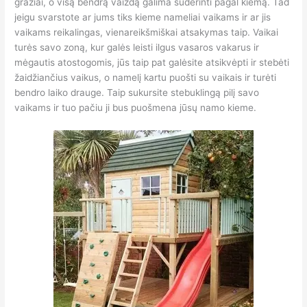
gražiai, o visą bendrą vaizdą galima suderinti pagal kiemą. Tad
jeigu svarstote ar jums tiks kieme nameliai vaikams ir ar jis
vaikams reikalingas, vienareikšmiškai atsakymas taip. Vaikai
turės savo zoną, kur galės leisti ilgus vasaros vakarus ir
mėgautis atostogomis, jūs taip pat galėsite atsikvėpti ir stebėti
žaidžiančius vaikus, o namelį kartu puošti su vaikais ir turėti
bendro laiko drauge. Taip sukursite stebuklingą pilį savo
vaikams ir tuo pačiu ji bus puošmena jūsų namo kieme.