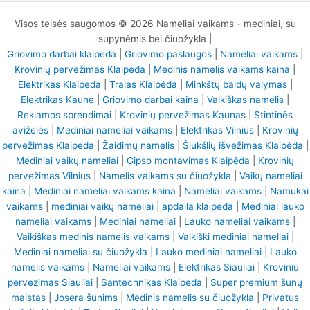
Visos teisės saugomos © 2026 Nameliai vaikams - mediniai, su
supynėmis bei čiuožykla |
Griovimo darbai klaipeda
|
Griovimo paslaugos
|
Nameliai vaikams
|
Krovinių pervežimas Klaipėda
|
Medinis namelis vaikams kaina
|
Elektrikas Klaipeda
|
Tralas Klaipėda
|
Minkštų baldų valymas
|
Elektrikas Kaune
|
Griovimo darbai kaina
|
Vaikiškas namelis
|
Reklamos sprendimai
|
Krovinių pervežimas Kaunas
|
Stintinės
avižėlės
|
Mediniai nameliai vaikams
|
Elektrikas Vilnius
|
Krovinių
pervežimas Klaipeda
|
Žaidimų namelis
|
Šiukšlių išvežimas Klaipėda
|
Mediniai vaikų nameliai
|
Gipso montavimas Klaipėda
|
Krovinių
pervežimas Vilnius
|
Namelis vaikams su čiuožykla
|
Vaikų nameliai
kaina
|
Mediniai nameliai vaikams kaina
|
Nameliai vaikams
|
Namukai
vaikams
|
mediniai vaikų nameliai
|
apdaila klaipėda
|
Mediniai lauko
nameliai vaikams
|
Mediniai nameliai
|
Lauko nameliai vaikams
|
Vaikiškas medinis namelis vaikams
|
Vaikiški mediniai nameliai
|
Mediniai nameliai su čiuožykla
|
Lauko mediniai nameliai
|
Lauko
namelis vaikams
|
Nameliai vaikams
|
Elektrikas Siauliai
|
Kroviniu
pervezimas Siauliai
|
Santechnikas Klaipeda
|
Super premium šunų
maistas
|
Josera šunims
|
Medinis namelis su čiuožykla
|
Privatus