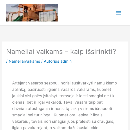
Pereiti
prie
turinio
Nameliai vaikams – kaip išsirinkti?
/
Nameliaivaikams
/ Autorius
admin
Artėjant vasaros sezonui, norisi susitvarkyti namų kiemo
aplinką, pasiruošti ilgiems vasaros vakarams, kuomet
jaukiai visi galės įsitaisyti terasoje ir leisti smagiai ne tik
dienas, bet ir ilgai vakaroti. Tėvai vasara taip pat
dažniau atostogauja ir norisi tą laiką visiems išnaudoti
smagiai bei turiningai. Kuomet orai lepina ir ilgais
vakarais , tėvais nori smagiai juos praleisti su draugais,
ilgiau pavakarojant, o vaikam dažniausiai tokie