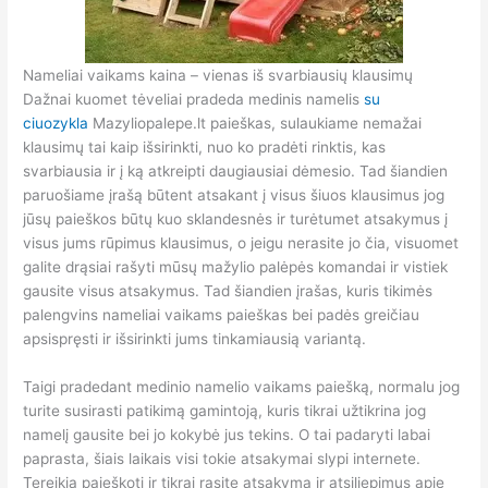
Nameliai vaikams kaina – vienas iš svarbiausių klausimų
Dažnai kuomet tėveliai pradeda medinis namelis
su
ciuozykla
Mazyliopalepe.lt paieškas, sulaukiame nemažai
klausimų tai kaip išsirinkti, nuo ko pradėti rinktis, kas
svarbiausia ir į ką atkreipti daugiausiai dėmesio. Tad šiandien
paruošiame įrašą būtent atsakant į visus šiuos klausimus jog
jūsų paieškos būtų kuo sklandesnės ir turėtumet atsakymus į
visus jums rūpimus klausimus, o jeigu nerasite jo čia, visuomet
galite drąsiai rašyti mūsų mažylio palėpės komandai ir vistiek
gausite visus atsakymus. Tad šiandien įrašas, kuris tikimės
palengvins nameliai vaikams paieškas bei padės greičiau
apsispręsti ir išsirinkti jums tinkamiausią variantą.
Taigi pradedant medinio namelio vaikams paiešką, normalu jog
turite susirasti patikimą gamintoją, kuris tikrai užtikrina jog
namelį gausite bei jo kokybė jus tekins. O tai padaryti labai
paprasta, šiais laikais visi tokie atsakymai slypi internete.
Tereikia paieškoti ir tikrai rasite atsakymą ir atsiliepimus apie