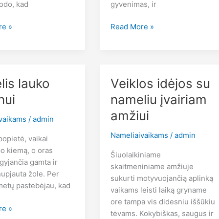
rodo, kad
gyvenimas, ir
Kodėl
re »
Read More »
vaikų
nameliai
yra
puiki
lis lauko
Veiklos idėjos su
investicija
nui
nameliu įvairiam
amžiui
vaikams
/
admin
Nameliaivaikams
/
admin
opietė, vaikai
po kiemą, o oras
Šiuolaikiniame
gyjančia gamta ir
skaitmeniniame amžiuje
nupjauta žole. Per
sukurti motyvuojančią aplinką
metų pastebėjau, kad
vaikams leisti laiką gryname
ore tampa vis didesniu iššūkiu
re »
tėvams. Kokybiškas, saugus ir