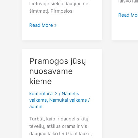
laisvo lai
Lietuvoje siekia daugiau nei
šimtmetį. Pirmosios
Mediniai
Read Mo
vaikų
Dažniausiai
Read More »
nameliai
užduodami
investici
klausimai
į
renkantis
vaikų
žaidimų
Pramogos jūsų
laisvalai
aikštelę
nuosavame
kieme
komentarai 2
/
Namelis
vaikams
,
Namukai vaikams
/
admin
Turbūt, kaip ir daugelis kitų
tėvelių, atšilus orams ir vis
daugiau laiko leidžiant lauke,