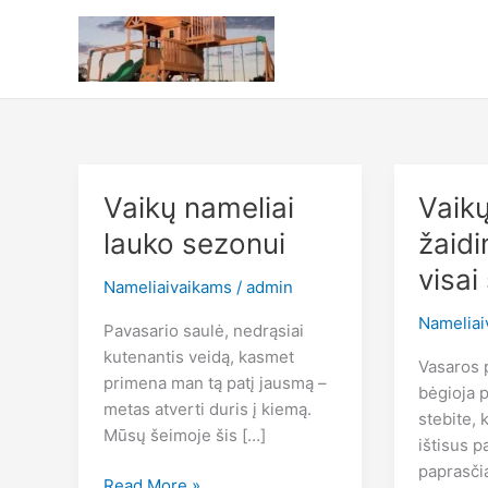
Pereiti
prie
turinio
Vaikų nameliai
Vaikų
lauko sezonui
žaidi
visai
Nameliaivaikams
/
admin
Nameliai
Pavasario saulė, nedrąsiai
kutenantis veidą, kasmet
Vasaros p
primena man tą patį jausmą –
bėgioja p
metas atverti duris į kiemą.
stebite, 
Mūsų šeimoje šis […]
ištisus p
paprasčia
Vaikų
Read More »