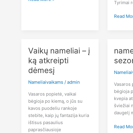
Tyrimai 
nameliai
lauko
Vaikų
Read Mo
sezonui
nameliai
žaidimų
idėjos
visai
Vaikų nameliai – į
name
šeimai
ką atkreipti
sezo
dėmesį
Nameliai
Nameliaivaikams
/
admin
Vasaros p
bėgioja 
Vasaros popietė, vaikai
kvepia at
bėgioja po kiemą, o jūs su
šviežiai 
kavos puodeliu rankoje
daugelį 
stebite, kaip jų fantazija kuria
ištisus pasaulius
namelis
Read Mo
paprasčiausioje