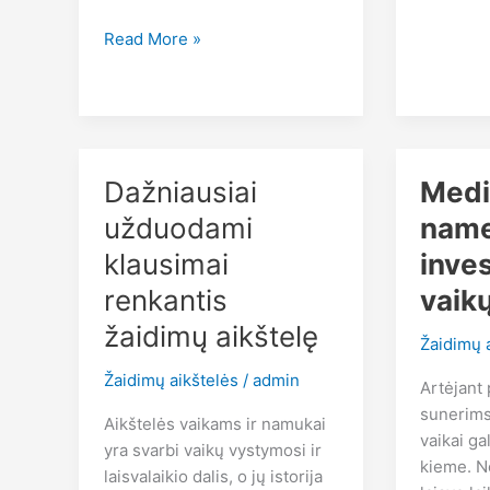
lauko
sezonui
Vaikų
Read More »
nameliai
–
į
ką
atkreipti
Dažniausiai
Medi
dėmesį
užduodami
name
klausimai
inves
renkantis
vaikų
žaidimų aikštelę
Žaidimų 
Žaidimų aikštelės
/
admin
Artėjant 
sunerimst
Aikštelės vaikams ir namukai
vaikai ga
yra svarbi vaikų vystymosi ir
kieme. No
laisvalaikio dalis, o jų istorija