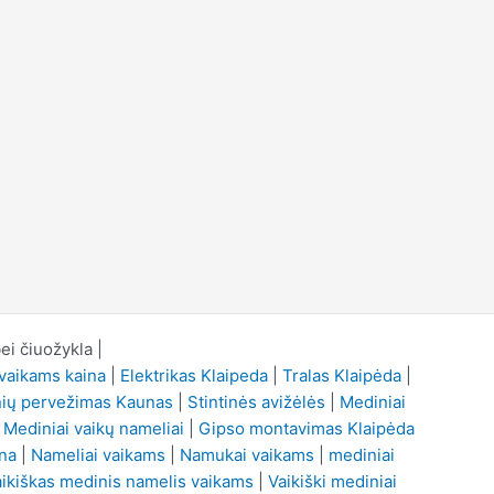
i čiuožykla |
vaikams kaina
|
Elektrikas Klaipeda
|
Tralas Klaipėda
|
nių pervežimas Kaunas
|
Stintinės avižėlės
|
Mediniai
|
Mediniai vaikų nameliai
|
Gipso montavimas Klaipėda
ina
|
Nameliai vaikams
|
Namukai vaikams
|
mediniai
ikiškas medinis namelis vaikams
|
Vaikiški mediniai