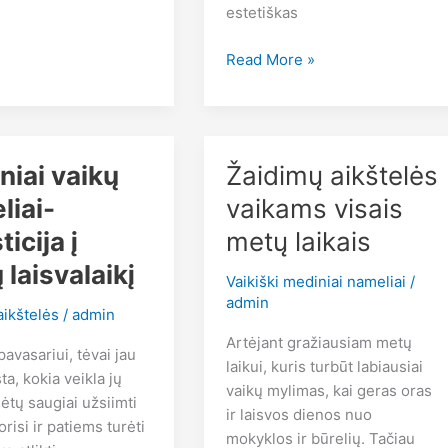
estetiškas
Veiklos
Read More »
idėjos
su
nameliu
įvairiam
niai vaikų
Žaidimų aikštelės
amžiui
liai-
vaikams visais
ticija į
metų laikais
 laisvalaikį
Vaikiški mediniai nameliai
/
admin
aikštelės
/
admin
Artėjant gražiausiam metų
pavasariui, tėvai jau
laikui, kuris turbūt labiausiai
a, kokia veikla jų
vaikų mylimas, kai geras oras
lėtų saugiai užsiimti
ir laisvos dienos nuo
risi ir patiems turėti
mokyklos ir būrelių. Tačiau