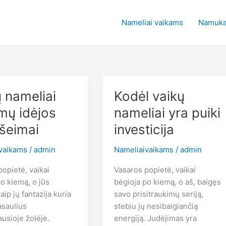
Nameliai vaikams
Namuka
 nameliai
Kodėl vaikų
mų idėjos
nameliai yra puiki
 šeimai
investicija
vaikams
/
admin
Nameliaivaikams
/
admin
opietė, vaikai
Vasaros popietė, vaikai
o kiemą, o jūs
bėgioja po kiemą, o aš, baigęs
kaip jų fantazija kuria
savo prisitraukimų seriją,
asaulius
stebiu jų nesibaigiančią
usioje žolėje.
energiją. Judėjimas yra