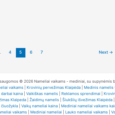
…
4
5
6
7
Next
→
 saugomos © 2026 Nameliai vaikams - mediniai, su supynėmis be
liai vaikams
|
Krovinių pervežimas Klaipėda
|
Medinis namelis 
 darbai kaina
|
Vaikiškas namelis
|
Reklamos sprendimai
|
Krovi
žimas Klaipeda
|
Žaidimų namelis
|
Šiukšlių išvežimas Klaipėda
 čiuožykla
|
Vaikų nameliai kaina
|
Mediniai nameliai vaikams ka
ameliai vaikams
|
Mediniai nameliai
|
Lauko nameliai vaikams
|
Va