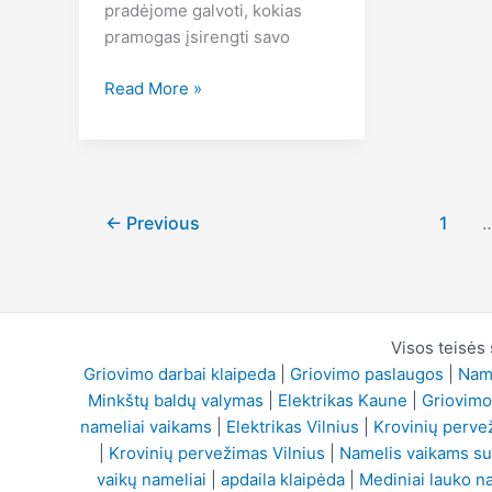
pradėjome galvoti, kokias
pramogas įsirengti savo
Pramogos
Read More »
jūsų
nuosavame
kieme
←
Previous
1
Visos teisės
Griovimo darbai klaipeda
|
Griovimo paslaugos
|
Name
Minkštų baldų valymas
|
Elektrikas Kaune
|
Griovimo
nameliai vaikams
|
Elektrikas Vilnius
|
Krovinių perve
|
Krovinių pervežimas Vilnius
|
Namelis vaikams su
vaikų nameliai
|
apdaila klaipėda
|
Mediniai lauko n