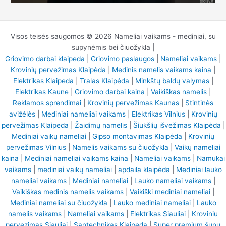
Visos teisės saugomos © 2026 Nameliai vaikams - mediniai, su
supynėmis bei čiuožykla |
Griovimo darbai klaipeda
|
Griovimo paslaugos
|
Nameliai vaikams
|
Krovinių pervežimas Klaipėda
|
Medinis namelis vaikams kaina
|
Elektrikas Klaipeda
|
Tralas Klaipėda
|
Minkštų baldų valymas
|
Elektrikas Kaune
|
Griovimo darbai kaina
|
Vaikiškas namelis
|
Reklamos sprendimai
|
Krovinių pervežimas Kaunas
|
Stintinės
avižėlės
|
Mediniai nameliai vaikams
|
Elektrikas Vilnius
|
Krovinių
pervežimas Klaipeda
|
Žaidimų namelis
|
Šiukšlių išvežimas Klaipėda
|
Mediniai vaikų nameliai
|
Gipso montavimas Klaipėda
|
Krovinių
pervežimas Vilnius
|
Namelis vaikams su čiuožykla
|
Vaikų nameliai
kaina
|
Mediniai nameliai vaikams kaina
|
Nameliai vaikams
|
Namukai
vaikams
|
mediniai vaikų nameliai
|
apdaila klaipėda
|
Mediniai lauko
nameliai vaikams
|
Mediniai nameliai
|
Lauko nameliai vaikams
|
Vaikiškas medinis namelis vaikams
|
Vaikiški mediniai nameliai
|
Mediniai nameliai su čiuožykla
|
Lauko mediniai nameliai
|
Lauko
namelis vaikams
|
Nameliai vaikams
|
Elektrikas Siauliai
|
Kroviniu
pervezimas Siauliai
|
Santechnikas Klaipeda
|
Super premium šunų