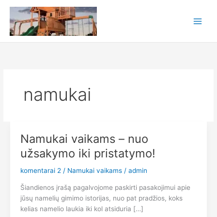
Pereiti
prie
turinio
namukai
Namukai vaikams – nuo
užsakymo iki pristatymo!
komentarai 2
/
Namukai vaikams
/
admin
Šiandienos įrašą pagalvojome paskirti pasakojimui apie
jūsų namelių gimimo istorijas, nuo pat pradžios, koks
kelias namelio laukia iki kol atsiduria […]