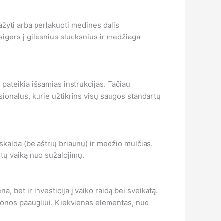
ažyti arba perlakuoti medines dalis
igers į gilesnius sluoksnius ir medžiaga
 pateikia išsamias instrukcijas. Tačiau
nalus, kurie užtikrins visų saugos standartų
skalda (be aštrių briaunų) ir medžio mulčias.
tų vaiką nuo sužalojimų.
 bet ir investicija į vaiko raidą bei sveikatą.
o zonos paaugliui. Kiekvienas elementas, nuo