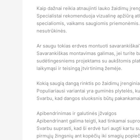
Kaip dažnai reikia atnaujinti lauko žaidimų įren
Specialistai rekomenduoja vizualinę apžiūrą atl
specialiomis, vaikams saugiomis priemonėmis. 
nesutrūkinės.
Ar saugu tokias erdves montuoti savarankiškai
Savarankiškas montavimas galimas, jei turite ba
sudėtingesniems projektams su aukštomis plat
laikymąsi ir teisingą įtvirtinimą žemėje.
Kokią saugią dangą rinktis po žaidimų įrenginia
Populiariausi variantai yra guminės plytelės, k
Svarbu, kad dangos sluoksnis būtų pakankamai 
Apibendrinimas ir galutinės įžvalgos
Apibendrinant galima teigti, kad tinkamai suproj
Svarbu suprasti, kad ši erdvė turi augti kartu 
pirmųjų žingsnių ant kopėčių iki smagių popieč