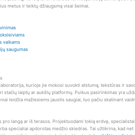
rius metus ir teiktų džiaugsmą visai šeimai.
avinimas
moksleiviams
ms vaikams
kcijų saugumas
as
aboratorija, kurioje jie mokosi suvokti atstumą, tekstūras ir sa
 stačių laiptų ar aukštų platformų. Puikus pasirinkimas yra užd
atiniai leidžia mažiesiems jaustis saugiai, tuo pačiu skatinant va
pro langą ar iš terasos. Projektuodami tokią erdvę, specialista
a specialiai apdorotas medžio skiedras. Tai užtikrina, kad net i