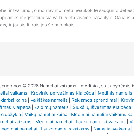
bei ir tvarumui, o montavimo metu neaukokite saugumo dėl esteti
 tapdamas mėgstamiausia vaikų vieta visame pasaulyje. Galiausiai
dvę ir jausis tikrais jos šeimininkais.
 saugomos © 2026 Nameliai vaikams - mediniai, su supynėmis be
liai vaikams
|
Krovinių pervežimas Klaipėda
|
Medinis namelis 
 darbai kaina
|
Vaikiškas namelis
|
Reklamos sprendimai
|
Krovi
žimas Klaipeda
|
Žaidimų namelis
|
Šiukšlių išvežimas Klaipėda
 čiuožykla
|
Vaikų nameliai kaina
|
Mediniai nameliai vaikams ka
ameliai vaikams
|
Mediniai nameliai
|
Lauko nameliai vaikams
|
Va
mediniai nameliai
|
Lauko namelis vaikams
|
Nameliai vaikams
|