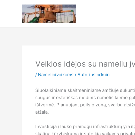
Pereiti
prie
turinio
Veiklos idėjos su nameliu į
/
Nameliaivaikams
/ Autorius
admin
Šiuolaikiniame skaitmeniniame amžiuje sukurti 
saugus ir estetiškas medinis namelis kieme gali t
ištvermė. Planuojant poilsio zoną, svarbu atsižv
atžala.
Investicija į lauko pramogų infrastruktūrą yra 
skatina kūrybiškumą ir suteikia vaikams privat