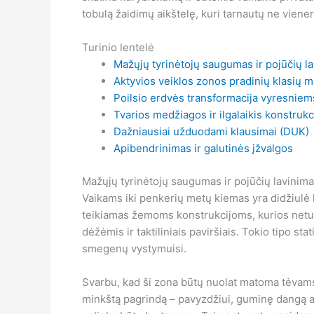
tobulą žaidimų aikštelę, kuri tarnautų ne viene
Turinio lentelė
Mažųjų tyrinėtojų saugumas ir pojūčių l
Aktyvios veiklos zonos pradinių klasių 
Poilsio erdvės transformacija vyresnie
Tvarios medžiagos ir ilgalaikis konstru
Dažniausiai užduodami klausimai (DUK)
Apibendrinimas ir galutinės įžvalgos
Mažųjų tyrinėtojų saugumas ir pojūčių lavinim
Vaikams iki penkerių metų kiemas yra didžiulė l
teikiamas žemoms konstrukcijoms, kurios neturi
dėžėmis ir taktiliniais paviršiais. Tokio tipo st
smegenų vystymuisi.
Svarbu, kad ši zona būtų nuolat matoma tėvams 
minkštą pagrindą – pavyzdžiui, guminę dangą arb