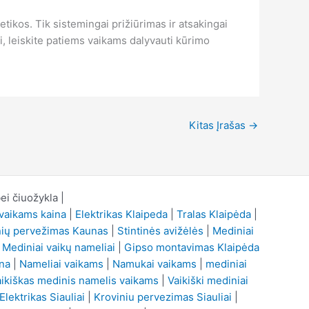
kos. Tik sistemingai prižiūrimas ir atsakingai
, leiskite patiems vaikams dalyvauti kūrimo
Kitas Įrašas
→
i čiuožykla |
vaikams kaina
|
Elektrikas Klaipeda
|
Tralas Klaipėda
|
nių pervežimas Kaunas
|
Stintinės avižėlės
|
Mediniai
|
Mediniai vaikų nameliai
|
Gipso montavimas Klaipėda
ina
|
Nameliai vaikams
|
Namukai vaikams
|
mediniai
ikiškas medinis namelis vaikams
|
Vaikiški mediniai
Elektrikas Siauliai
|
Kroviniu pervezimas Siauliai
|