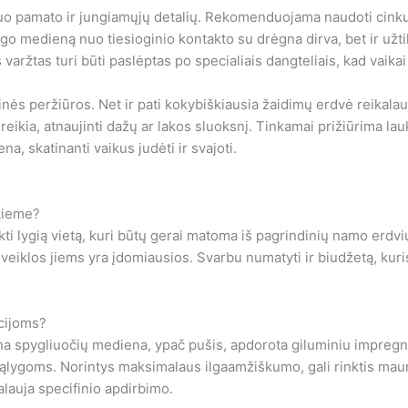
uo pamato ir jungiamųjų detalių. Rekomenduojama naudoti cinkuoto
go medieną nuo tiesioginio kontakto su drėgna dirva, bet ir užti
varžtas turi būti paslėptas po specialiais dangteliais, kad vaika
ninės peržiūros. Net ir pati kokybiškiausia žaidimų erdvė reikal
i reikia, atnaujinti dažų ar lakos sluoksnį. Tinkamai prižiūrima l
a, skatinanti vaikus judėti ir svajoti.
kieme?
inkti lygią vietą, kuri būtų gerai matoma iš pagrindinių namo erdv
veiklos jiems yra įdomiausios. Svarbu numatyti ir biudžetą, kuris
kcijoms?
ina spygliuočių mediena, ypač pušis, apdorota giluminiu impregn
lygoms. Norintys maksimalaus ilgaamžiškumo, gali rinktis maumed
alauja specifinio apdirbimo.