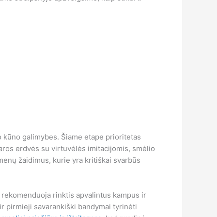
vo kūno galimybes. Šiame etape prioritetas
aros erdvės su virtuvėlės imitacijomis, smėlio
idmenų žaidimus, kurie yra kritiškai svarbūs
i rekomenduoja rinktis apvalintus kampus ir
r pirmieji savarankiški bandymai tyrinėti