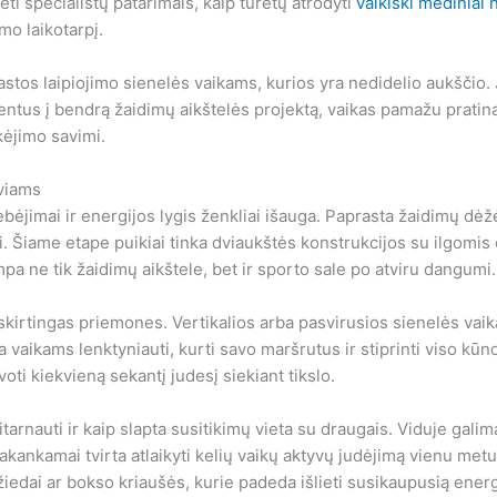
ti specialistų patarimais, kaip turėtų atrodyti
vaikiški mediniai 
imo laikotarpį.
stos laipiojimo sienelės vaikams, kurios yra nedidelio aukščio. 
mentus į bendrą žaidimų aikštelės projektą, vaikas pamažu pratin
ikėjimo savimi.
iviams
ebėjimai ir energijos lygis ženkliai išauga. Paprasta žaidimų dėž
iai. Šiame etape puikiai tinka dviaukštės konstrukcijos su ilgomi
pa ne tik žaidimų aikštele, bet ir sporto sale po atviru dangumi.
i skirtingas priemones. Vertikalios arba pasvirusios sienelės va
aikams lenktyniauti, kurti savo maršrutus ir stiprinti viso kūno r
i kiekvieną sekantį judesį siekiant tikslo.
itarnauti ir kaip slapta susitikimų vieta su draugais. Viduje galim
akankamai tvirta atlaikyti kelių vaikų aktyvų judėjimą vienu metu. 
iedai ar bokso kriaušės, kurie padeda išlieti susikaupusią ener