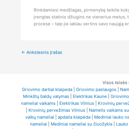
Rinkdamiesi medžiagas, pirmenybę teikite koky
įrengtas statinis džiugins ne vienerius metus,
procese – taip jie labiau vertins savo naująją er
←
Ankstesnis Įrašas
Visos teisės
Griovimo darbai klaipeda
|
Griovimo paslaugos
|
Name
Minkštų baldų valymas
|
Elektrikas Kaune
|
Griovimo
nameliai vaikams
|
Elektrikas Vilnius
|
Krovinių perve
|
Krovinių pervežimas Vilnius
|
Namelis vaikams su
vaikų nameliai
|
apdaila klaipėda
|
Mediniai lauko n
nameliai
|
Mediniai nameliai su čiuožykla
|
Lauko 