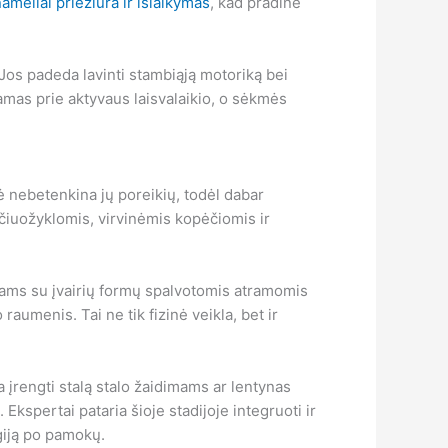
nameliai priežiūra ir išlaikymas
, kad pradinė
Jos padeda lavinti stambiąją motoriką bei
amas prie aktyvaus laisvalaikio, o sėkmės
ė nebetenkina jų poreikių, todėl dabar
s čiuožyklomis, virvinėmis kopėčiomis ir
ikams su įvairių formų spalvotomis atramomis
aumenis. Tai ne tik fizinė veikla, bet ir
a įrengti stalą stalo žaidimams ar lentynas
Ekspertai pataria šioje stadijoje integruoti ir
giją po pamokų.