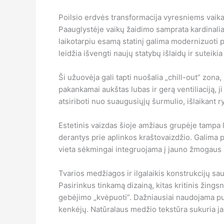
Poilsio erdvės transformacija vyresniems vaik
Paauglystėje vaikų žaidimo samprata kardinaliai
laikotarpiu esamą statinį galima modernizuoti pa
leidžia išvengti naujų statybų išlaidų ir suteiki
Ši užuovėja gali tapti nuošalia „chill-out” zona
pakankamai aukštas lubas ir gerą ventiliaciją, j
atsiriboti nuo suaugusiųjų šurmulio, išlaikant r
Estetinis vaizdas šioje amžiaus grupėje tampa 
derantys prie aplinkos kraštovaizdžio. Galima p
vieta sėkmingai integruojama į jauno žmogaus k
Tvarios medžiagos ir ilgalaikis konstrukcijų s
Pasirinkus tinkamą dizainą, kitas kritinis žin
gebėjimo „kvėpuoti”. Dažniausiai naudojama pu
kenkėjų. Natūralaus medžio tekstūra sukuria jau