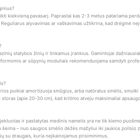
ginius?
ikti kiekvieną pavasarį. Paprastai kas 2-3 metus patariama perd
Reguliarus alyvavimas ar vaškavimas užtikrina, kad drėgmė neįs
?
zinių statybos žinių ir tinkamus įrankius. Gamintojai dažniausiai
formomis ar sūpynių moduliais rekomenduojama samdyti profesio
is?
urios puikiai amortizuoja smūgius, arba natūralus smėlis, smulki 
storas (apie 20-30 cm), kad kritimo atveju maksimaliai apsaugo
ektuotas ir pastatytas medinis namelis yra ne tik kiemo puošmena,
su šeima – nuo saugios smėlio dėžės mažyliui iki jaukios poilsi
ių su draugais, kuria neįkainojamus prisiminimus.