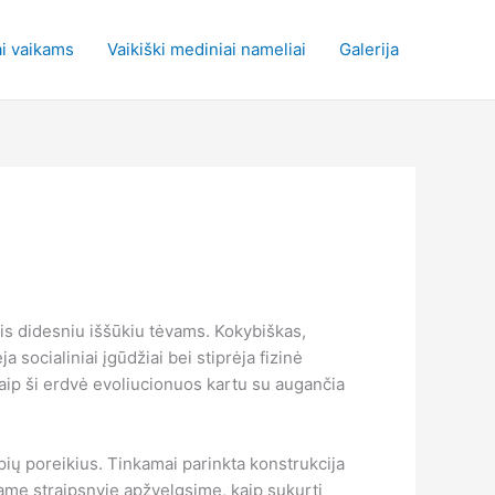
i vaikams
Vaikiški mediniai nameliai
Galerija
is didesniu iššūkiu tėvams. Kokybiškas,
a socialiniai įgūdžiai bei stiprėja fizinė
 kaip ši erdvė evoliucionuos kartu su augančia
upių poreikius. Tinkamai parinkta konstrukcija
iame straipsnyje apžvelgsime, kaip sukurti