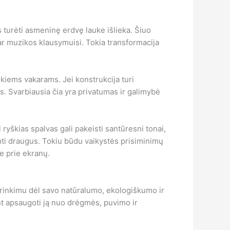
s turėti asmeninę erdvę lauke išlieka. Šiuo
 ar muzikos klausymuisi. Tokia transformacija
ukiems vakarams. Jei konstrukcija turi
ms. Svarbiausia čia yra privatumas ir galimybė
yškias spalvas gali pakeisti santūresni tonai,
imti draugus. Tokiu būdu vaikystės prisiminimų
e prie ekranų.
sirinkimu dėl savo natūralumo, ekologiškumo ir
t apsaugoti ją nuo drėgmės, puvimo ir