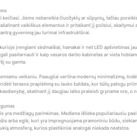
ams
 keičiasi. Jiems nebereikia čiuožyklų ar sūpynių, tačiau poreiki
šalinant vaikiškus elementus ir pritaikant jį poilsiui, skaitymui
a antrą gyvenimą jau turimai infrastruktūrai.
, kurioje įrengiami sėdmaišiai, hamakai ir net LED apšvietimas ja
i gali pasitarnauti ir kaip vasaros darbo kabinetas ar vieta hobia
yšį su gamta.
lemiamu veiksniu. Paaugliai vertina modernų minimalizmą, todėl r
ridėti terasos praplėtimą su lauko baldais, kur būtų patogu pri
asdienybę, skatinant jį daugiau laiko praleisti gryname ore, o n
augumas
gsnis yra medžiagų parinkimas. Mediena išlieka populiariausiu pa
šis arba eglė, kuri yra impregnuojama pramoniniu būdu, siekian
kią atmosferą, kurios plastikiniai analogai niekada neatstos.