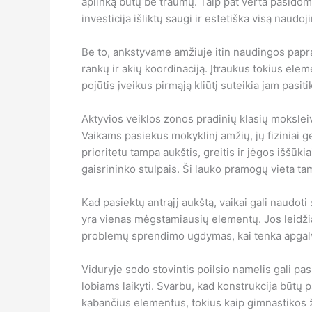
aplinką būtų be traumų. Taip pat verta pasidomė
investicija išliktų saugi ir estetiška visą naudoj
Be to, ankstyvame amžiuje itin naudingos papra
rankų ir akių koordinaciją. Įtraukus tokius ele
pojūtis įveikus pirmąją kliūtį suteikia jam pasit
Aktyvios veiklos zonos pradinių klasių moksle
Vaikams pasiekus mokyklinį amžių, jų fiziniai g
prioritetu tampa aukštis, greitis ir jėgos iššūk
gaisrininko stulpais. Ši lauko pramogų vieta tam
Kad pasiektų antrąjį aukštą, vaikai gali naudot
yra vienas mėgstamiausių elementų. Jos leidžia v
problemų sprendimo ugdymas, kai tenka apgalvot
Viduryje sodo stovintis poilsio namelis gali pas
lobiams laikyti. Svarbu, kad konstrukcija būtų p
kabančius elementus, tokius kaip gimnastikos ž