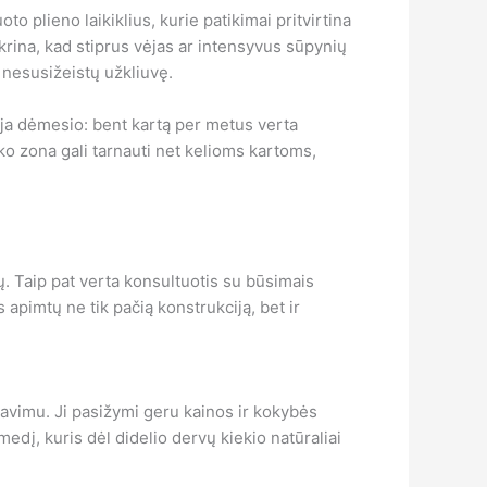
 plieno laikiklius, kurie patikimai pritvirtina
krina, kad stiprus vėjas ar intensyvus sūpynių
i nesusižeistų užkliuvę.
auja dėmesio: bent kartą per metus verta
auko zona gali tarnauti net kelioms kartoms,
ių. Taip pat verta konsultuotis su būsimais
 apimtų ne tik pačią konstrukciją, bet ir
avimu. Ji pasižymi geru kainos ir kokybės
į, kuris dėl didelio dervų kiekio natūraliai