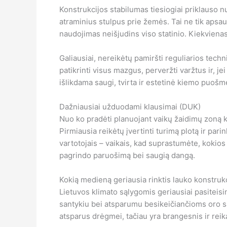
Konstrukcijos stabilumas tiesiogiai priklauso n
atraminius stulpus prie žemės. Tai ne tik apsau
naudojimas neišjudins viso statinio. Kiekvienas 
Galiausiai, nereikėtų pamiršti reguliarios tech
patikrinti visus mazgus, perveržti varžtus ir, je
išlikdama saugi, tvirta ir estetinė kiemo puošmen
Dažniausiai užduodami klausimai (DUK)
Nuo ko pradėti planuojant vaikų žaidimų zoną 
Pirmiausia reikėtų įvertinti turimą plotą ir par
vartotojais – vaikais, kad suprastumėte, kokios 
pagrindo paruošimą bei saugią dangą.
Kokią medieną geriausia rinktis lauko konstru
Lietuvos klimato sąlygomis geriausiai pasiteis
santykiu bei atsparumu besikeičiančioms oro są
atsparus drėgmei, tačiau yra brangesnis ir reik