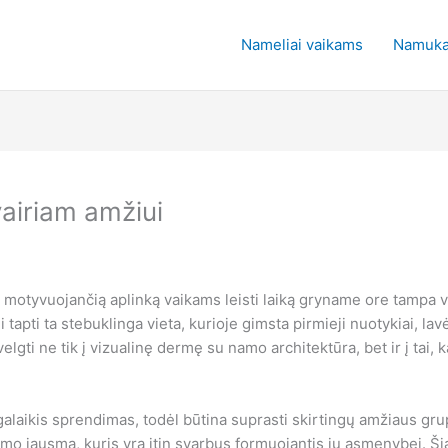
Nameliai vaikams
Namuka
vairiam amžiui
motyvuojančią aplinką vaikams leisti laiką gryname ore tampa v
apti ta stebuklinga vieta, kurioje gimsta pirmieji nuotykiai, lavėj
elgti ne tik į vizualinę dermę su namo architektūra, bet ir į tai,
ilgalaikis sprendimas, todėl būtina suprasti skirtingų amžiaus gr
umo jausmą, kuris yra itin svarbus formuojantis jų asmenybei. Š