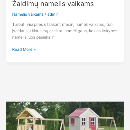
Žaidimų namelis vaikams
Namelis vaikams
/
admin
Turbūt, visi prieš užsakant medinį namelį vaikams, turi
įvairiausių klausimų ar tikrai namelį gaus, kokios kokybės
namelis juos pasieks ir
Žaidimų
Read More »
namelis
vaikams