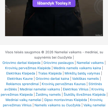
Visos teisės saugomos © 2026 Nameliai vaikams - mediniai, su
supynėmis bei čiuožykla |
Griovimo darbai klaipeda
|
Griovimo paslaugos
|
Nameliai vaikams
|
Krovinių pervežimas Klaipėda
|
Medinis namelis vaikams kaina
|
Elektrikas Klaipeda
|
Tralas Klaipėda
|
Minkštų baldų valymas
|
Elektrikas Kaune
|
Griovimo darbai kaina
|
Vaikiškas namelis
|
Reklamos sprendimai
|
Krovinių pervežimas Kaunas
|
Stintinės
avižėlės
|
Mediniai nameliai vaikams
|
Elektrikas Vilnius
|
Krovinių
pervežimas Klaipeda
|
Žaidimų namelis
|
Šiukšlių išvežimas Klaipėda
|
Mediniai vaikų nameliai
|
Gipso montavimas Klaipėda
|
Krovinių
pervežimas Vilnius
|
Namelis vaikams su čiuožykla
|
Vaikų nameliai