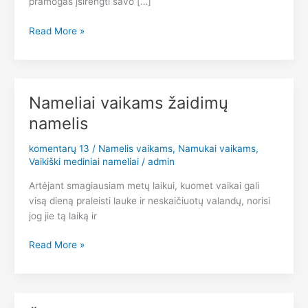
pramogas įsirengti savo […]
Pramogos
Read More »
jūsų
nuosavame
kieme
Nameliai vaikams žaidimų
namelis
komentarų 13
/
Namelis vaikams
,
Namukai vaikams
,
Vaikiški mediniai nameliai
/
admin
Artėjant smagiausiam metų laikui, kuomet vaikai gali
visą dieną praleisti lauke ir neskaičiuotų valandų, norisi
jog jie tą laiką ir
Nameliai
Read More »
vaikams
žaidimų
namelis