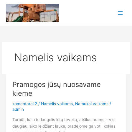
Pereiti
prie
turinio
Namelis vaikams
Pramogos jūsų nuosavame
kieme
komentarai 2
/
Namelis vaikams
,
Namukai vaikams
/
admin
Turbūt, kaip ir daugelis kitų tėvelių, atšilus orams ir vis
daugiau laiko leidžiant lauke, pradėjome galvoti, kokias