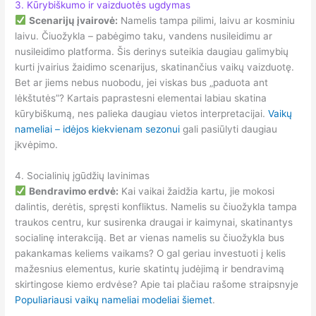
3. Kūrybiškumo ir vaizduotės ugdymas
Scenarijų įvairovė:
Namelis tampa pilimi, laivu ar kosminiu
laivu. Čiuožykla – pabėgimo taku, vandens nusileidimu ar
nusileidimo platforma. Šis derinys suteikia daugiau galimybių
kurti įvairius žaidimo scenarijus, skatinančius vaikų vaizduotę.
Bet ar jiems nebus nuobodu, jei viskas bus „paduota ant
lėkštutės”? Kartais paprastesni elementai labiau skatina
kūrybiškumą, nes palieka daugiau vietos interpretacijai.
Vaikų
nameliai – idėjos kiekvienam sezonui
gali pasiūlyti daugiau
įkvėpimo.
4. Socialinių įgūdžių lavinimas
Bendravimo erdvė:
Kai vaikai žaidžia kartu, jie mokosi
dalintis, derėtis, spręsti konfliktus. Namelis su čiuožykla tampa
traukos centru, kur susirenka draugai ir kaimynai, skatinantys
socialinę interakciją. Bet ar vienas namelis su čiuožykla bus
pakankamas keliems vaikams? O gal geriau investuoti į kelis
mažesnius elementus, kurie skatintų judėjimą ir bendravimą
skirtingose kiemo erdvėse? Apie tai plačiau rašome straipsnyje
Populiariausi vaikų nameliai modeliai šiemet
.