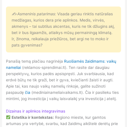
✍ Asmeninis patarimas:
Visada geriau rinktis natūralias
medžiagas, kurios dera prie aplinkos. Medis, virvės,
akmenys – tai subtilus akcentas, kuris ne tik džiugins akį,
bet ir bus ilgaamžis, atlaikys mūsų permainingą klimatą.
Ir, žinoma, reikalauja priežiūros, bet argi ne to moko ir
pats gyvenimas?
Panašią temą plačiau nagrinėja
Ruošiamės žaidimams: vaikų
nameliai
(reklamos-sprendimai.lt). Ten rasite dar daugiau
perspektyvų, kurios padės apsispręsti. Juk svarbiausia, kad
erdvė būtų ne tik graži, bet ir gyva, kviečianti žaisti ir augti.
Apie tai, kas naujo vaikų namelių rinkoje, galite sužinoti
paspaudę
čia
(mediniainameliaivaikams.lt). Čia ir pasilieku ties
mintimi, jog investicija į vaikų laisvalaikį yra investicija į ateitį.
Dizainas ir aplinkos integravimas
Estetika ir kontekstas:
Regiono mieste, kur gamtos
artumas yra vertybė, svarbu, kad žaidimų aikštelė derėtų prie