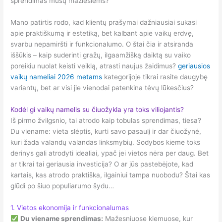
sprendimas mūsų mažiesiems?
Mano patirtis rodo, kad klientų prašymai dažniausiai sukasi
apie praktiškumą ir estetiką, bet kalbant apie vaikų erdvę,
svarbu nepamiršti ir funkcionalumo. O štai čia ir atsiranda
iššūkis – kaip suderinti gražų, ilgaamžišką daiktą su vaiko
poreikiu nuolat keisti veiklą, atrasti naujus žaidimus?
geriausios
vaikų nameliai 2026 metams
kategorijoje tikrai rasite daugybę
variantų, bet ar visi jie vienodai patenkina tėvų lūkesčius?
Kodėl gi vaikų namelis su čiuožykla yra toks viliojantis?
Iš pirmo žvilgsnio, tai atrodo kaip tobulas sprendimas, tiesa?
Du viename: vieta slėptis, kurti savo pasaulį ir dar čiuožynė,
kuri žada valandų valandas linksmybių. Sodybos kieme toks
derinys gali atrodyti idealiai, ypač jei vietos nėra per daug. Bet
ar tikrai tai geriausia investicija? O ar jūs pastebėjote, kad
kartais, kas atrodo praktiška, ilgainiui tampa nuobodu? Štai kas
glūdi po šiuo populiarumo šydu…
1. Vietos ekonomija ir funkcionalumas
Du viename sprendimas:
Mažesniuose kiemuose, kur