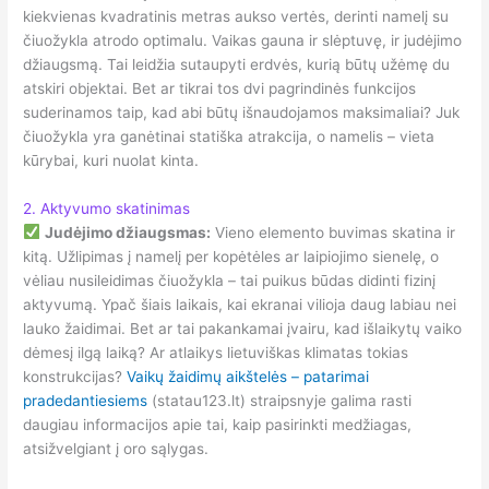
kiekvienas kvadratinis metras aukso vertės, derinti namelį su
čiuožykla atrodo optimalu. Vaikas gauna ir slėptuvę, ir judėjimo
džiaugsmą. Tai leidžia sutaupyti erdvės, kurią būtų užėmę du
atskiri objektai. Bet ar tikrai tos dvi pagrindinės funkcijos
suderinamos taip, kad abi būtų išnaudojamos maksimaliai? Juk
čiuožykla yra ganėtinai statiška atrakcija, o namelis – vieta
kūrybai, kuri nuolat kinta.
2. Aktyvumo skatinimas
Judėjimo džiaugsmas:
Vieno elemento buvimas skatina ir
kitą. Užlipimas į namelį per kopėtėles ar laipiojimo sienelę, o
vėliau nusileidimas čiuožykla – tai puikus būdas didinti fizinį
aktyvumą. Ypač šiais laikais, kai ekranai vilioja daug labiau nei
lauko žaidimai. Bet ar tai pakankamai įvairu, kad išlaikytų vaiko
dėmesį ilgą laiką? Ar atlaikys lietuviškas klimatas tokias
konstrukcijas?
Vaikų žaidimų aikštelės – patarimai
pradedantiesiems
(statau123.lt) straipsnyje galima rasti
daugiau informacijos apie tai, kaip pasirinkti medžiagas,
atsižvelgiant į oro sąlygas.