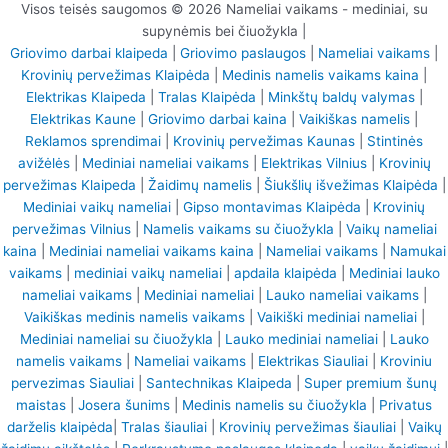
Visos teisės saugomos © 2026 Nameliai vaikams - mediniai, su
supynėmis bei čiuožykla |
Griovimo darbai klaipeda
|
Griovimo paslaugos
|
Nameliai vaikams
|
Krovinių pervežimas Klaipėda
|
Medinis namelis vaikams kaina
|
Elektrikas Klaipeda
|
Tralas Klaipėda
|
Minkštų baldų valymas
|
Elektrikas Kaune
|
Griovimo darbai kaina
|
Vaikiškas namelis
|
Reklamos sprendimai
|
Krovinių pervežimas Kaunas
|
Stintinės
avižėlės
|
Mediniai nameliai vaikams
|
Elektrikas Vilnius
|
Krovinių
pervežimas Klaipeda
|
Žaidimų namelis
|
Šiukšlių išvežimas Klaipėda
|
Mediniai vaikų nameliai
|
Gipso montavimas Klaipėda
|
Krovinių
pervežimas Vilnius
|
Namelis vaikams su čiuožykla
|
Vaikų nameliai
kaina
|
Mediniai nameliai vaikams kaina
|
Nameliai vaikams
|
Namukai
vaikams
|
mediniai vaikų nameliai
|
apdaila klaipėda
|
Mediniai lauko
nameliai vaikams
|
Mediniai nameliai
|
Lauko nameliai vaikams
|
Vaikiškas medinis namelis vaikams
|
Vaikiški mediniai nameliai
|
Mediniai nameliai su čiuožykla
|
Lauko mediniai nameliai
|
Lauko
namelis vaikams
|
Nameliai vaikams
|
Elektrikas Siauliai
|
Kroviniu
pervezimas Siauliai
|
Santechnikas Klaipeda
|
Super premium šunų
maistas
|
Josera šunims
|
Medinis namelis su čiuožykla
|
Privatus
darželis klaipėda
|
Tralas šiauliai
|
Krovinių pervežimas šiauliai
|
Vaikų