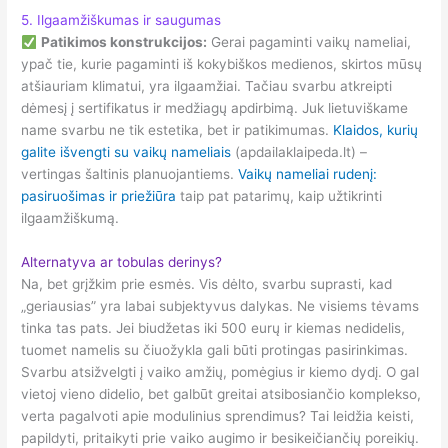
5. Ilgaamžiškumas ir saugumas
Patikimos konstrukcijos:
Gerai pagaminti vaikų nameliai,
ypač tie, kurie pagaminti iš kokybiškos medienos, skirtos mūsų
atšiauriam klimatui, yra ilgaamžiai. Tačiau svarbu atkreipti
dėmesį į sertifikatus ir medžiagų apdirbimą. Juk lietuviškame
name svarbu ne tik estetika, bet ir patikimumas.
Klaidos, kurių
galite išvengti su vaikų nameliais
(apdailaklaipeda.lt) –
vertingas šaltinis planuojantiems.
Vaikų nameliai rudenį:
pasiruošimas ir priežiūra
taip pat patarimų, kaip užtikrinti
ilgaamžiškumą.
Alternatyva ar tobulas derinys?
Na, bet grįžkim prie esmės. Vis dėlto, svarbu suprasti, kad
„geriausias” yra labai subjektyvus dalykas. Ne visiems tėvams
tinka tas pats. Jei biudžetas iki 500 eurų ir kiemas nedidelis,
tuomet namelis su čiuožykla gali būti protingas pasirinkimas.
Svarbu atsižvelgti į vaiko amžių, pomėgius ir kiemo dydį. O gal
vietoj vieno didelio, bet galbūt greitai atsibosiančio komplekso,
verta pagalvoti apie modulinius sprendimus? Tai leidžia keisti,
papildyti, pritaikyti prie vaiko augimo ir besikeičiančių poreikių.