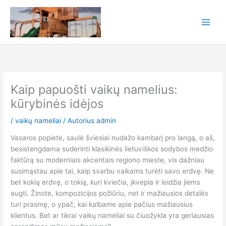
Pereiti
prie
turinio
Kaip papuošti vaikų namelius:
kūrybinės idėjos
/
vaikų nameliai
/ Autorius
admin
Vasaros popietė, saulė šviesiai nudažo kambarį pro langą, o aš,
besistengdama suderinti klasikinės lietuviškos sodybos medžio
faktūrą su moderniais akcentais regiono mieste, vis dažniau
susimąstau apie tai, kaip svarbu vaikams turėti savo erdvę. Ne
bet kokią erdvę, o tokią, kuri kviečia, įkvepia ir leidžia jiems
augti. Žinote, kompozicijos požiūriu, net ir mažiausios detalės
turi prasmę, o ypač, kai kalbame apie pačius mažiausius
klientus. Bet ar tikrai vaikų nameliai su čiuožykla yra geriausias