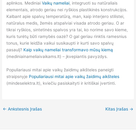
aplinkos. Mediniai
Vaikų nameliai
, integruoti su natūraliais
elementais, atrodo geriau nei ryškios plastikinės konstrukcijos.
Kalbant apie spalvų temperatūrą, man, kaip interjero stilistei,
natūralus medis, žemės atspalviai visada atrodo geriau. O ar
tikrai ryškios, sintetinės spalvos yra tai, ko norime savo kieme,
kuris turėtų būti ramybės oazė? O gal geriau rinktis ramesnius
tonus, kurie leidžia vaikui susikaupti ir kurti savo spalvų
pasaulį?
Kaip vaikų nameliai transformavo mūsų kiemą
(mediniainameliaivaikams.lt) – įkvepiantis pavyzdys.
Populiariausi mitai apie vaikų žaidimų aikšteles paneigti
straipsnyje
Populiariausi mitai apie vaikų žaidimų aikšteles
(mindeselektra.lt), kviečiu pasiskaityti ir kritiškai įvertinti.
←
Ankstesnis Įrašas
Kitas Įrašas
→