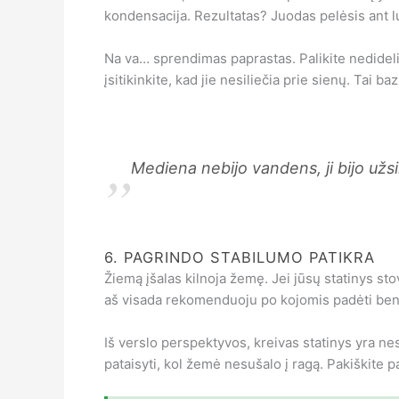
kondensacija. Rezultatas? Juodas pelėsis ant lu
Na va… sprendimas paprastas. Palikite nedidelius 
įsitikinkite, kad jie nesiliečia prie sienų. Tai 
„
Mediena nebijo vandens, ji bijo užsil
6. PAGRINDO STABILUMO PATIKRA
Žiemą įšalas kilnoja žemę. Jei jūsų statinys sto
aš visada rekomenduoju po kojomis padėti bent
Iš verslo perspektyvos, kreivas statinys yra ne
pataisyti, kol žemė nesušalo į ragą. Pakiškite