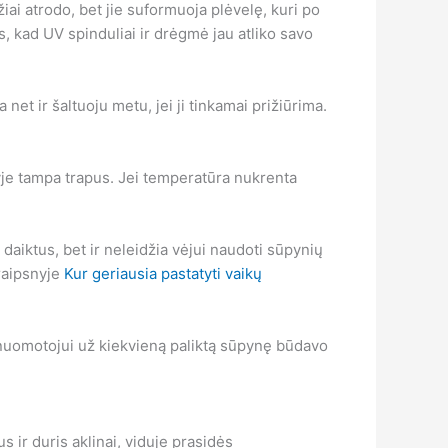
iai atrodo, bet jie suformuoja plėvelę, kuri po
as, kad UV spinduliai ir drėgmė jau atliko savo
net ir šaltuoju metu, jei ji tinkamai prižiūrima.
tyje tampa trapus. Jei temperatūra nukrenta
daiktus, bet ir neleidžia vėjui naudoti sūpynių
traipsnyje
Kur geriausia pastatyti vaikų
a nuomotojui už kiekvieną paliktą sūpynę būdavo
 ir duris aklinai, viduje prasidės