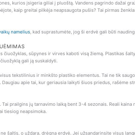
es, kurios įsigeria giliai į pluoštą. Vandens pagrindo dažai graž
tebėjote, kaip greitai pilkėja neapsaugota pušis? Tai pirmas ženkl
vaikų namelius
, kad suprastumėte, jog ši erdvė gali būti naudinga 
NUĖMIMAS
es čiuožyklas, sūpynes ir virves kaboti visą žiemą. Plastikas šal
čiuožyklą gali ją suskaldyti.
s tekstilinius ir minkšto plastiko elementus. Tai ne tik saugo 
 Daugiau apie tai, kur geriausia laikyti šiuos priedus, rašėme s
. Tai prailgins jų tarnavimo laiką bent 3-4 sezonais. Reali kain
ai tiesiog neapsimoka.
e šaltis, o uždara, drėgna erdvė. Jei užsandarinsite visus langus