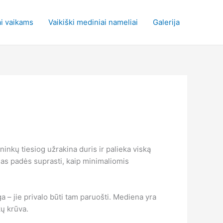
i vaikams
Vaikiški mediniai nameliai
Galerija
inkų tiesiog užrakina duris ir palieka viską
rašas padės suprasti, kaip minimaliomis
a – jie privalo būti tam paruošti. Mediena yra
kų krūva.