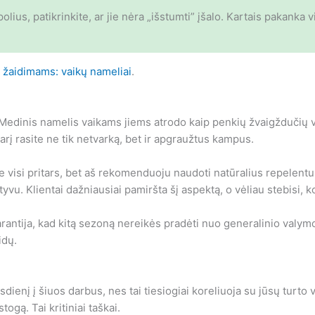
polius, patikrinkite, ar jie nėra „išstumti” įšalo. Kartais pakan
žaidimams: vaikų nameliai
.
edinis namelis vaikams jiems atrodo kaip penkių žvaigždučių vie
rį rasite ne tik netvarką, bet ir apgraužtus kampus.
 ne visi pritars, bet aš rekomenduoju naudoti natūralius repelentu
vu. Klientai dažniausiai pamiršta šį aspektą, o vėliau stebisi, k
a garantija, kad kitą sezoną nereikės pradėti nuo generalinio valymo
idų.
nį į šiuos darbus, nes tai tiesiogiai koreliuoja su jūsų turto ve
togą. Tai kritiniai taškai.