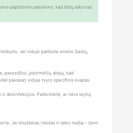
ka vieno papildomo pasukimo, kad būtų atkurtas
šbutis. Jei viduje paliksite smėlio žaislų,
s, pavyzdžiui, pipirmėčių aliejų, kad
odėl pavasarį viduje tvyro specifinis kvapas.
 ir dezinfekcijos. Patikrinkite, ar nėra skylių
rte. Jei biudžetas ribotas ir laiko mažai – bent