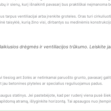
bų ir sienų, kurį išnaikinti pavasarį bus praktiškai neįmanoma b
tarpus ventiliacijai arba įrenkite groteles. Oras turi cirkuliuoti
bazinė taisyklė, kurią žino visi, dirbantys su medinėmis konstrukcij
aikiusios drėgmės ir ventiliacijos trūkumo. Leiskite jai
vi tiesiog ant žolės ar netinkamai paruošto grunto, pavasarį galite
 jau betonines plyteles ar specialius reguliuojamus padus.
saugus statinys. Jei pastebėjote, kad per rudenį viena pusė šiek
 papildomą atramą, išlyginkite horizontą. Tai apsaugos nuo įtemp