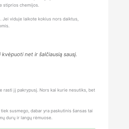
e stiprios chemijos.
. Jei viduje laikote kokius nors daiktus,
omis.
 kvėpuoti net ir šalčiausią sausį.
 rasti jį pakrypusį. Nors kai kurie nesutiks, bet
 tiek susmego, dabar yra paskutinis šansas tai
imų durų ir langų rėmuose.