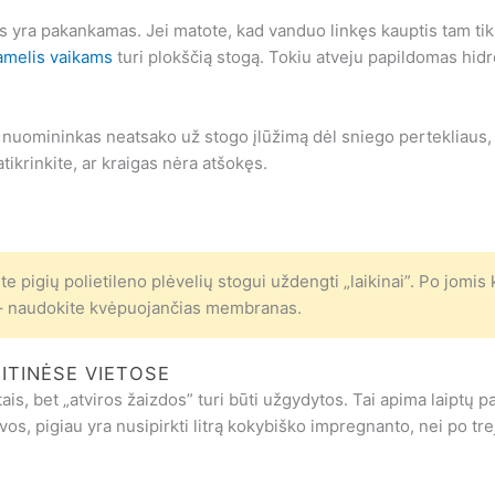
 yra pakankamas. Jei matote, kad vanduo linkęs kauptis tam tikr
amelis vaikams
turi plokščią stogą. Tokiu atveju papildomas hidro
d nuomininkas neatsako už stogo įlūžimą dėl sniego pertekliaus, 
atikrinkite, ar kraigas nėra atšokęs.
 pigių polietileno plėvelių stogui uždengti „laikinai”. Po jomis 
te – naudokite kvėpuojančias membranas.
ITINĖSE VIETOSE
is, bet „atviros žaizdos” turi būti užgydytos. Tai apima laiptų pa
vos, pigiau yra nusipirkti litrą kokybiško impregnanto, nei po tr