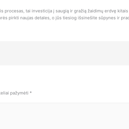
is procesas, tai investicija į saugią ir gražią žaidimų erdvę kita
urės pirkti naujas detales, o jūs tiesiog išsinešite sūpynes ir pr
keliai pažymėti
*