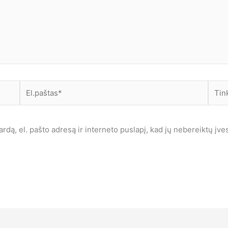
El.paštas*
Tinkl
dą, el. pašto adresą ir interneto puslapį, kad jų nebereiktų įvest