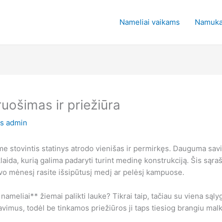
Nameliai vaikams
Namuka
ruošimas ir priežiūra
us
admin
e stovintis statinys atrodo vienišas ir permirkęs. Dauguma savin
a klaida, kurią galima padaryti turint medinę konstrukciją. Šis są
o mėnesį rasite išsipūtusį medį ar pelėsį kampuose.
ameliai** žiemai palikti lauke? Tikrai taip, tačiau su viena sąlyg
vimus, todėl be tinkamos priežiūros ji taps tiesiog brangiu mal