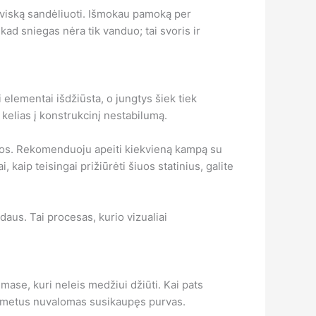
r viską sandėliuoti. Išmokau pamoką per
ad sniegas nėra tik vanduo; tai svoris ir
 elementai išdžiūsta, o jungtys šiek tiek
s kelias į konstrukcinį nestabilumą.
ūgos. Rekomenduoju apeiti kiekvieną kampą su
kaip teisingai prižiūrėti šiuos statinius, galite
daus. Tai procesas, kurio vizualiai
mase, kuri neleis medžiui džiūti. Kai pats
er metus nuvalomas susikaupęs purvas.