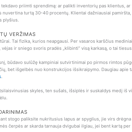
 tekdavo priimti sprendimą: ar palikti inventorių pas klientus, a
nuvertina turtą 30-40 procentų. Klientai dažniausiai pamiršta, k
s plyšius.
ŽTŲ VERŽIMAS
tūrai. Tai fizika, kurios neapgausi. Per vasaros karščius mediniai
, vėjas ir sniego svoris pradės „klibinti” visą karkasą, o tai tiesu
gsnį, būdavo sulūžę kampiniai sutvirtinimai po pirmos rimtos p
ių, bet išgelbės nuo konstrukcijos išsikraipymo. Daugiau apie tai, 
s
.
laisvinusias skyles, ten sušals, išsiplės ir suskaldys medį iš vi
ėlu.
DARINIMAS
 stogo paliksite nukritusius lapus ar spyglius, jie virs drėgna 
ės čerpės ar skarda tarnauja dvigubai ilgiau, jei bent kartą p