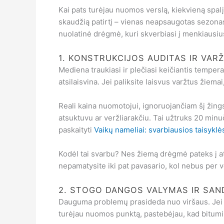
Kai pats turėjau nuomos verslą, kiekvieną spalį
skaudžią patirtį – vienas neapsaugotas sezonas 
nuolatinė drėgmė, kuri skverbiasi į menkiausiu
1. KONSTRUKCIJOS AUDITAS IR VAR
Mediena traukiasi ir plečiasi keičiantis tempera
atsilaisvina. Jei paliksite laisvus varžtus žiemai
Reali kaina nuomotojui, ignoruojančiam šį žin
atsuktuvu ar veržliarakčiu. Tai užtruks 20 minuč
paskaityti
Vaikų nameliai: svarbiausios taisyklė
Kodėl tai svarbu? Nes žiemą drėgmė pateks į atsi
nepamatysite iki pat pavasario, kol nebus per v
2. STOGO DANGOS VALYMAS IR SAN
Dauguma problemų prasideda nuo viršaus. Jei ant
turėjau nuomos punktą, pastebėjau, kad bitumin