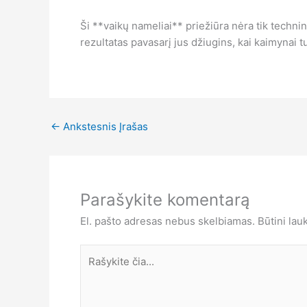
Ši **vaikų nameliai** priežiūra nėra tik technin
rezultatas pavasarį jus džiugins, kai kaimynai t
←
Ankstesnis Įrašas
Parašykite komentarą
El. pašto adresas nebus skelbiamas.
Būtini lau
Rašykite
čia...