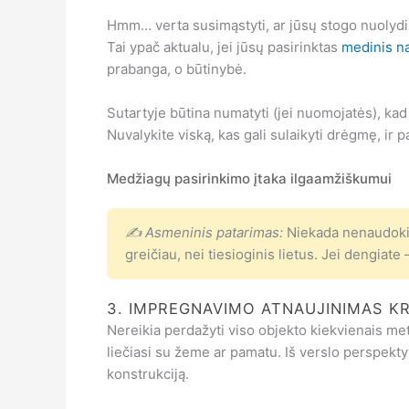
Hmm… verta susimąstyti, ar jūsų stogo nuolydis
Tai ypač aktualu, jei jūsų pasirinktas
medinis n
prabanga, o būtinybė.
Sutartyje būtina numatyti (jei nuomojatės), ka
Nuvalykite viską, kas gali sulaikyti drėgmę, ir p
Medžiagų pasirinkimo įtaka ilgaamžiškumui
✍ Asmeninis patarimas:
Niekada nenaudokite
greičiau, nei tiesioginis lietus. Jei dengia
3. IMPREGNAVIMO ATNAUJINIMAS KR
Nereikia perdažyti viso objekto kiekvienais meta
liečiasi su žeme ar pamatu. Iš verslo perspekty
konstrukciją.