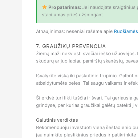
Pro patarimas:
Jei naudojate sraigtinius 
stabilumas prieš užsningant.
Atnaujinimas: neseniai rašėme apie
Ruošiamės 
7. GRAUŽIKŲ PREVENCIJA
Žiemą maži nekviesti svečiai ieško užuovėjos. M
skudurų ar juo labiau pamirštų skanėstų, pavasa
Išvalykite viską iki paskutinio trupinio. Galbūt
atbaidytumėte peles. Tai saugu vaikams ir efekty
Ši erdvė turi likti tuščia ir švari. Tai geriausi
grindyse, per kurias graužikai galėtų patekti į v
Galutinis verdiktas
Rekomenduoju investuoti vieną šeštadienio pusdie
jau nuimkite plastikinius priedus ir patikrinkite s