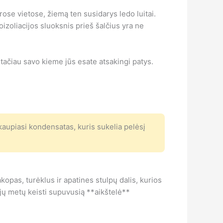
ose vietose, žiemą ten susidarys ledo luitai.
izoliacijos sluoksnis prieš šalčius yra ne
tačiau savo kieme jūs esate atsakingi patys.
kaupiasi kondensatas, kuris sukelia pelėsį
kopas, turėklus ir apatines stulpų dalis, kurios
ejų metų keisti supuvusią **aikštelė**