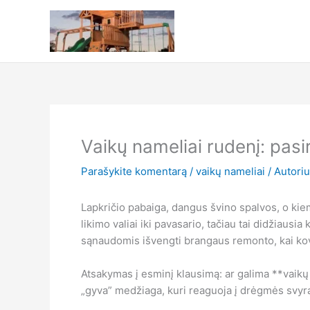
Pereiti
prie
turinio
Vaikų nameliai rudenį: pasi
Parašykite komentarą
/
vaikų nameliai
/ Autori
Lapkričio pabaiga, dangus švino spalvos, o kiem
likimo valiai iki pavasario, tačiau tai didžiausi
sąnaudomis išvengti brangaus remonto, kai kov
Atsakymas į esminį klausimą: ar galima **vaikų n
„gyva” medžiaga, kuri reaguoja į drėgmės svyra