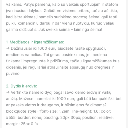
vaikams. Patys pamenu, kaip su vaikais sportuojam ir statom
įvairiausius dalykus. Galbūt ne visiems pritars, tačiau aš tikiu,
kad įsitraukimas į namelio surinkimo procesą šeimai gali tapti
puikiu komandiniu darbu ir dar vienu nuotykiu, kuriuo vėliau
galima didžiuotis. Juk sveika šeima – laiminga šeima!
1. Medžiagos ir ilgaamžiškumas:
→ Dažniausiai iki 1000 eurų biudžete rasite spygliuočių
medienos namelius. Tai geras pasirinkimas, jei mediena
tinkamai impregnuota ir prižiūrima, tačiau ilgaamžiškumas bus
didesnis, jei reguliariai atnaujinsite apsaugą nuo drėgmės ir
puvimo.
2. Dydis ir erdvė:
→ Vertinkite namelio dydį pagal savo kiemo erdvę ir vaikų
amžių. Mažesni nameliai iki 1000 eurų gali būti kompaktiški, bet
ar pakaks vietos ir draugams, ir būsimiems žaidimams?
blockquote style=”font-size: 1.2em; line-height: 1.6; color:
#555; border: none; padding: 20px 30px; position: relative;
margin: 25px 0;”>