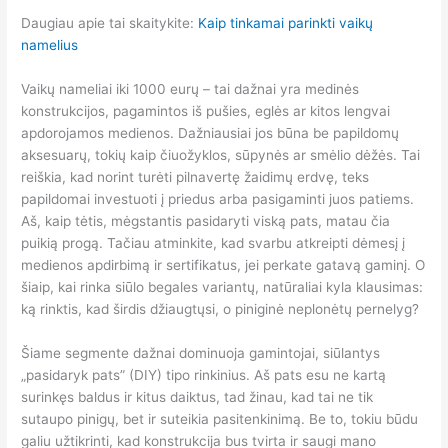
Daugiau apie tai skaitykite:
Kaip tinkamai parinkti vaikų
namelius
Vaikų nameliai iki 1000 eurų – tai dažnai yra medinės
konstrukcijos, pagamintos iš pušies, eglės ar kitos lengvai
apdorojamos medienos. Dažniausiai jos būna be papildomų
aksesuarų, tokių kaip čiuožyklos, sūpynės ar smėlio dėžės. Tai
reiškia, kad norint turėti pilnavertę žaidimų erdvę, teks
papildomai investuoti į priedus arba pasigaminti juos patiems.
Aš, kaip tėtis, mėgstantis pasidaryti viską pats, matau čia
puikią progą. Tačiau atminkite, kad svarbu atkreipti dėmesį į
medienos apdirbimą ir sertifikatus, jei perkate gatavą gaminį. O
šiaip, kai rinka siūlo begales variantų, natūraliai kyla klausimas:
ką rinktis, kad širdis džiaugtųsi, o piniginė neplonėtų pernelyg?
Šiame segmente dažnai dominuoja gamintojai, siūlantys
„pasidaryk pats” (DIY) tipo rinkinius. Aš pats esu ne kartą
surinkęs baldus ir kitus daiktus, tad žinau, kad tai ne tik
sutaupo pinigų, bet ir suteikia pasitenkinimą. Be to, tokiu būdu
galiu užtikrinti, kad konstrukcija bus tvirta ir saugi mano