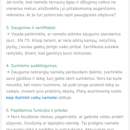
Jei norite, kad namelis tarnautų ilgiau ir džiugintų vaikus ne
vienerius metus, atsižvelkite į jo pritaikomumą augančioms
reikmėms. Ar jis turi potencialo tapti paauglystės slėptuve?
3. Saugumas ir sertifikatai:
→ Visada patikrinkite, ar namelis atitinka saugumo standartus
(pvz., EN 71). Kitaip tariant, ar nėra aštrių kampų, netyčinių
plyšių, į kurias galėtų įstrigti vaiko pirštai. Sertifikatai suteikia
ramybės, žinant, kad gaminys buvo testuotas.
4. Surinkimo sudėtingumas:
→ Dauguma nebrangių namelių parduodami dalimis. Įvertinkite
savo įgūdžius ir laiką, kurį galite skirti surinkimui. Nors kai kurie
nesutiks, bet mano nuomone, tai puiki proga praleisti laiką su
vaikais, mokant juos praktinių dalykų. Platų asortimentą rasite
kaip išsirinkti vaikų nameliai
skiltyje.
5. Papildomos funkcijos ir priedai:
→ Nors biudžetas ribotas, pagalvokite, ar galėsite vėliau pridėti
sūpynes, čiuožyklą ar laipiojimo sienelę. Tai prailgins namelio
gyvavimo laiką ir padidins jo patrauklumą. Aktyvumas nuo