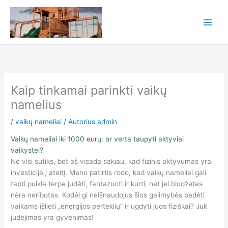
„
Pereiti
prie
turinio
Kaip tinkamai parinkti vaikų
namelius
/
vaikų nameliai
/ Autorius
admin
Vaikų nameliai iki 1000 eurų: ar verta taupyti aktyviai
vaikystei?
Ne visi sutiks, bet aš visada sakiau, kad fizinis aktyvumas yra
investicija į ateitį. Mano patirtis rodo, kad vaikų nameliai gali
tapti puikia terpe judėti, fantazuoti ir kurti, net jei biudžetas
nėra neribotas. Kodėl gi neišnaudojus šios galimybės padėti
vaikams išlieti „energijos perteklių” ir ugdyti juos fiziškai? Juk
judėjimas yra gyvenimas!