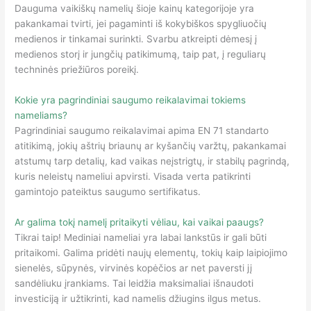
Dauguma vaikiškų namelių šioje kainų kategorijoje yra
pakankamai tvirti, jei pagaminti iš kokybiškos spygliuočių
medienos ir tinkamai surinkti. Svarbu atkreipti dėmesį į
medienos storį ir jungčių patikimumą, taip pat, į reguliarų
techninės priežiūros poreikį.
Kokie yra pagrindiniai saugumo reikalavimai tokiems
nameliams?
Pagrindiniai saugumo reikalavimai apima EN 71 standarto
atitikimą, jokių aštrių briaunų ar kyšančių varžtų, pakankamai
atstumų tarp detalių, kad vaikas neįstrigtų, ir stabilų pagrindą,
kuris neleistų nameliui apvirsti. Visada verta patikrinti
gamintojo pateiktus saugumo sertifikatus.
Ar galima tokį namelį pritaikyti vėliau, kai vaikai paaugs?
Tikrai taip! Mediniai nameliai yra labai lankstūs ir gali būti
pritaikomi. Galima pridėti naujų elementų, tokių kaip laipiojimo
sienelės, sūpynės, virvinės kopėčios ar net paversti jį
sandėliuku įrankiams. Tai leidžia maksimaliai išnaudoti
investiciją ir užtikrinti, kad namelis džiugins ilgus metus.