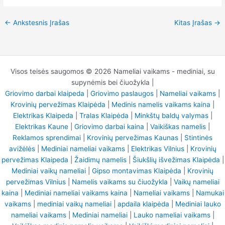
←
Ankstesnis Įrašas
Kitas Įrašas
→
Visos teisės saugomos © 2026 Nameliai vaikams - mediniai, su
supynėmis bei čiuožykla |
Griovimo darbai klaipeda
|
Griovimo paslaugos
|
Nameliai vaikams
|
Krovinių pervežimas Klaipėda
|
Medinis namelis vaikams kaina
|
Elektrikas Klaipeda
|
Tralas Klaipėda
|
Minkštų baldų valymas
|
Elektrikas Kaune
|
Griovimo darbai kaina
|
Vaikiškas namelis
|
Reklamos sprendimai
|
Krovinių pervežimas Kaunas
|
Stintinės
avižėlės
|
Mediniai nameliai vaikams
|
Elektrikas Vilnius
|
Krovinių
pervežimas Klaipeda
|
Žaidimų namelis
|
Šiukšlių išvežimas Klaipėda
|
Mediniai vaikų nameliai
|
Gipso montavimas Klaipėda
|
Krovinių
pervežimas Vilnius
|
Namelis vaikams su čiuožykla
|
Vaikų nameliai
kaina
|
Mediniai nameliai vaikams kaina
|
Nameliai vaikams
|
Namukai
vaikams
|
mediniai vaikų nameliai
|
apdaila klaipėda
|
Mediniai lauko
nameliai vaikams
|
Mediniai nameliai
|
Lauko nameliai vaikams
|