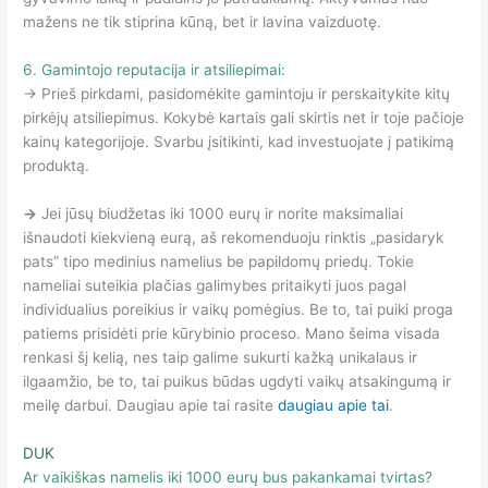
mažens ne tik stiprina kūną, bet ir lavina vaizduotę.
6. Gamintojo reputacija ir atsiliepimai:
→ Prieš pirkdami, pasidomėkite gamintoju ir perskaitykite kitų
pirkėjų atsiliepimus. Kokybė kartais gali skirtis net ir toje pačioje
kainų kategorijoje. Svarbu įsitikinti, kad investuojate į patikimą
produktą.
→
Jei jūsų biudžetas iki 1000 eurų ir norite maksimaliai
išnaudoti kiekvieną eurą, aš rekomenduoju rinktis „pasidaryk
pats” tipo medinius namelius be papildomų priedų. Tokie
nameliai suteikia plačias galimybes pritaikyti juos pagal
individualius poreikius ir vaikų pomėgius. Be to, tai puiki proga
patiems prisidėti prie kūrybinio proceso. Mano šeima visada
renkasi šį kelią, nes taip galime sukurti kažką unikalaus ir
ilgaamžio, be to, tai puikus būdas ugdyti vaikų atsakingumą ir
meilę darbui. Daugiau apie tai rasite
daugiau apie tai
.
DUK
Ar vaikiškas namelis iki 1000 eurų bus pakankamai tvirtas?